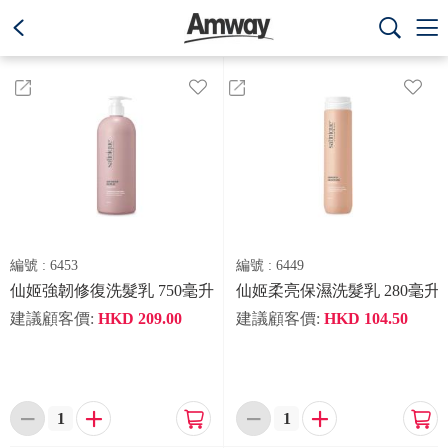
text.skipToContent
text.skipToNavigation



編號 :
6453
編號 :
6449
仙姬強韌修復洗髮乳 750毫升
仙姬柔亮保濕洗髮乳 280毫升
建議顧客價:
HKD
209.00
建議顧客價:
HKD
104.50





