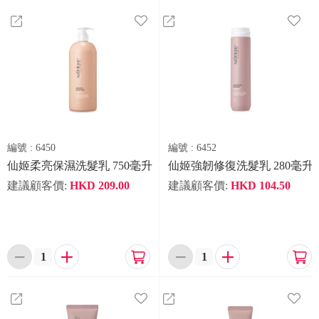
編號 :
6450
編號 :
6452
仙姬柔亮保濕洗髮乳 750毫升
仙姬強韌修復洗髮乳 280毫升
建議顧客價:
HKD
209.00
建議顧客價:
HKD
104.50





