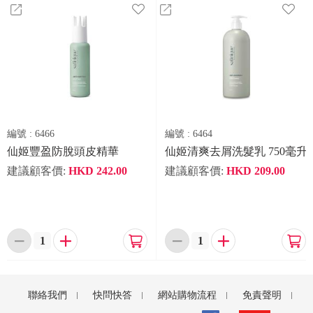
編號 :
6466
編號 :
6464
仙姬豐盈防脫頭皮精華
仙姬清爽去屑洗髮乳 750毫升
建議顧客價:
HKD
242.00
建議顧客價:
HKD
209.00






聯絡我們
快問快答
網站購物流程
免責聲明