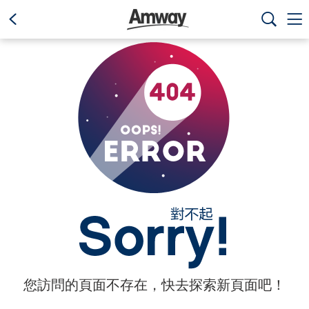
text.skipToContent
text.skipToNavigation



您訪問的頁面不存在，快去探索新頁面吧！