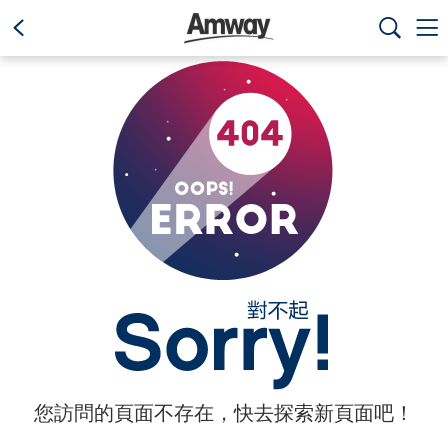
text.skipToContent
text.skipToNavigation



您訪問的頁面不存在，快去探索新頁面吧！