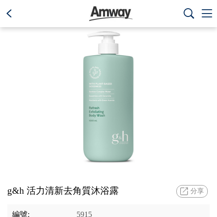
text.skipToContent
text.skipToNavigation



g&h 活力清新去角質沐浴露
分享
編號:
5915