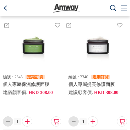
text.skipToContent
text.skipToNavigation



編號 :
2343
定期訂貨
編號 :
2340
定期訂貨
個人專屬保濕修護面膜
個人專屬提亮修護面膜
建議顧客價:
HKD
308.00
建議顧客價:
HKD
308.00





