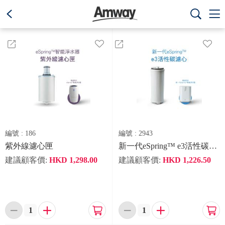
text.skipToContent
text.skipToNavigation



編號 :
186
編號 :
2943
紫外線濾心匣
新一代eSpring™ e3活性碳濾心
建議顧客價:
HKD
1,298.00
建議顧客價:
HKD
1,226.50





