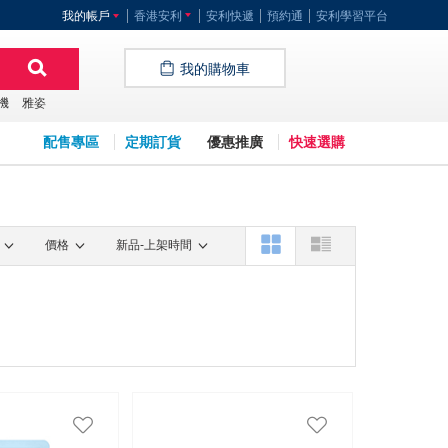
我的帳戶
香港安利
安利快遞
預約通
安利學習平台
我的購物車
機
雅姿
配售專區
定期訂貨
優惠推廣
快速選購
價格
新品-上架時間