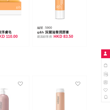
編號 :
5900
養淨膚皂
g&h 深層滋養潤唇膏
KD
110.00
HKD
83.50
建議顧客價: