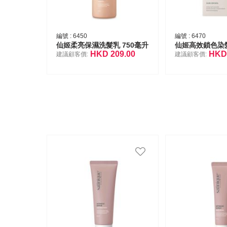
編號 :
6450
編號 :
6470
仙姬柔亮保濕洗髮乳 750毫升
仙姬高效鎖色染
HKD
209.00
HK
建議顧客價:
建議顧客價: