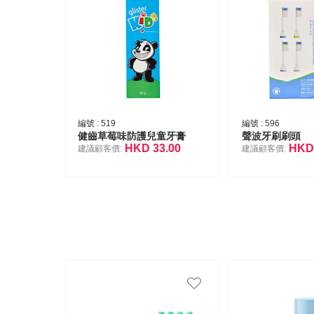
編號 :
519
編號 :
596
健齒草莓味防護兒童牙膏
聲波牙刷刷頭
HKD
33.00
HK
建議顧客價:
建議顧客價: