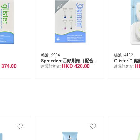
編號 :
9914
編號 :
4112
Spreedent舌頭刷頭（配合glister™ 聲波振動牙刷使用）（4支裝）
Glister™
D
374.00
HKD
420.00
H
建議顧客價:
建議顧客價: