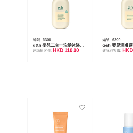
編號 :
6308
編號 :
6309
g&h 嬰兒二合一洗髮沐浴泡沫
g&h 嬰兒潤膚露
HKD
110.00
HK
建議顧客價:
建議顧客價: