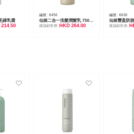
編號 :
6456
編號 :
6636
毛躁乳霜
仙姬二合一洗髮潤髮乳 750毫升
仙姬豐盈防脫
D
214.50
HKD
264.00
H
建議顧客價:
建議顧客價: