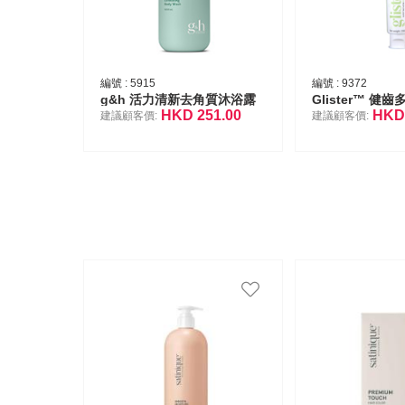
編號 :
5915
編號 :
9372
g&h 活力清新去角質沐浴露
Glister™ 健
HKD
251.00
HK
建議顧客價:
建議顧客價: