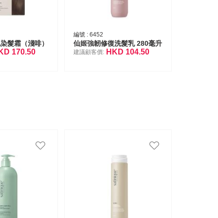
編號 :
6452
色染髮霜（淺啡）
仙姬強韌修復洗髮乳 280毫升
KD
170.50
HKD
104.50
建議顧客價: