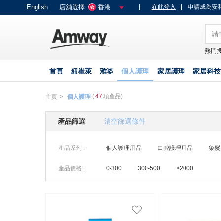
text.skipToContent
text.skipToNavigation
English
店舖選擇
香港
|
在此登入
|
申請成為安利
熱門搜
首頁
紐崔萊
雅姿
個人護理
家居護理
家居科技
(
47
項產品)
主頁
個人護理
產品篩選
清空篩選條件
產品系列 :
個人護理用品
口腔護理用品
染髮
產品價格 :
0-300
300-500
>2000