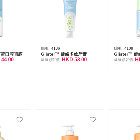
編號 :
4106
編號 :
4108
齒薄荷口腔噴霧
Glister™ 健齒多效牙膏
D
44.00
HKD
53.00
H
建議顧客價:
建議顧客價: