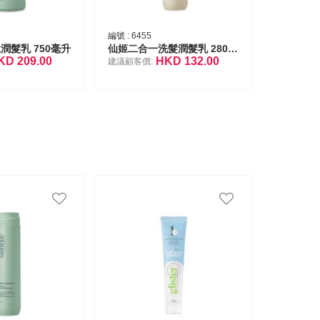
編號 :
6455
潤髮乳 750毫升
仙姬二合一洗髮潤髮乳 280毫升
KD
209.00
HKD
132.00
建議顧客價: