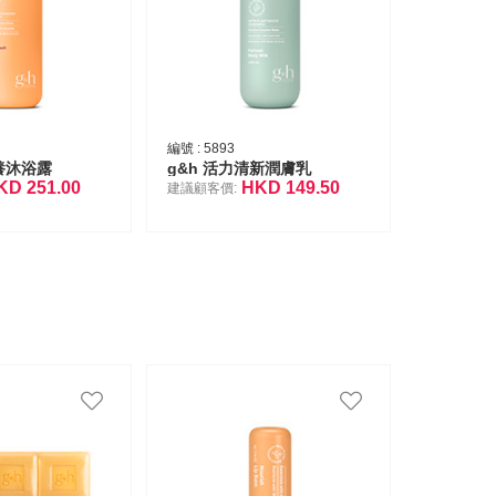
編號 :
5893
養沐浴露
g&h 活力清新潤膚乳
KD
251.00
HKD
149.50
建議顧客價: