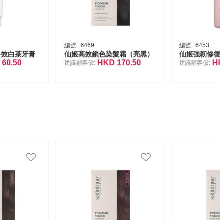
編號 :
6469
編號 :
6453
齒多效白茶牙膏
仙姬高效鎖色染髮霜（亮黑）
仙姬強韌修復
D
60.50
HKD
170.50
H
建議顧客價:
建議顧客價: