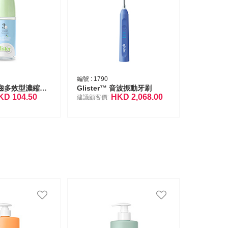
編號 :
1790
Glister™ 健齒多效型濃縮漱口水
Glister™ 音波振動牙刷
KD
104.50
HKD
2,068.00
建議顧客價: