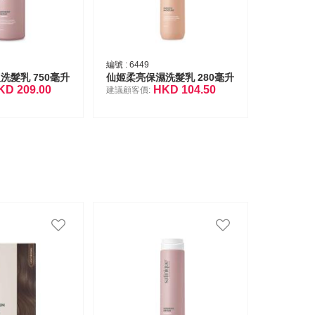
編號 :
6449
洗髮乳 750毫升
仙姬柔亮保濕洗髮乳 280毫升
KD
209.00
HKD
104.50
建議顧客價: