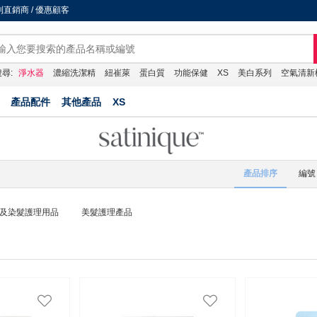
直銷商 / 優惠顧客
尋:
淨水器
濃縮洗潔精
紐崔萊
蛋白質
功能保健
XS
美白系列
空氣清新
產品配件
其他產品
XS
產品排序
編號
及染髮護理用品
美髮護理產品