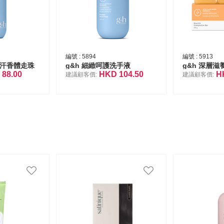
編號 :
5894
編號 :
5913
止汗香體走珠
g&h 細緻呵護洗手液
g&h 深層滋
D
88.00
HKD
104.50
H
建議顧客價:
建議顧客價: