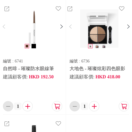




編號 :
6741
編號 :
6736
自然啡 - 璀璨防水眼線筆
大地色 - 璀璨炫彩四色眼影
建議顧客價:
HKD
192.50
建議顧客價:
HKD
418.00





