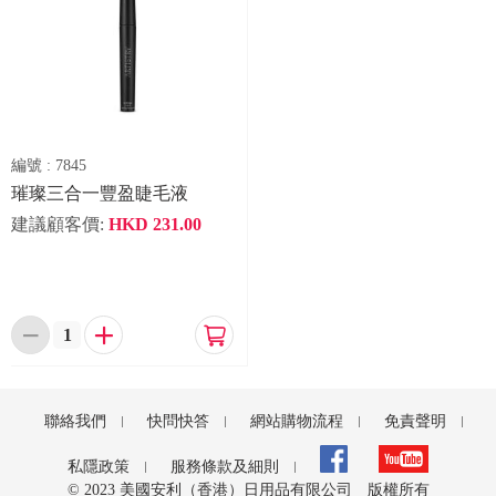
編號 :
7845
璀璨三合一豐盈睫毛液
建議顧客價:
HKD
231.00



聯絡我們
快問快答
網站購物流程
免責聲明
私隱政策
服務條款及細則
© 2023 美國安利（香港）日用品有限公司 版權所有