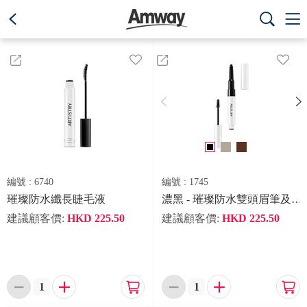
text.skipToContent
text.skipToNavigation





編號 :
6740
編號 :
1745
璀璨防水纖長睫毛液
濃黑 - 璀璨防水雙頭眉筆及染眉膏
建議顧客價:
HKD
225.50
建議顧客價:
HKD
225.50





