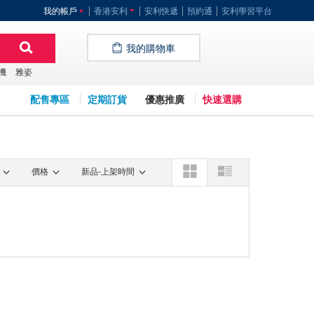
我的帳戶
香港安利
安利快遞
預約通
安利學習平台
我的購物車
機
雅姿
配售專區
定期訂貨
優惠推廣
快速選購
價格
新品-上架時間