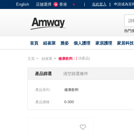
text.skipToContent
text.skipToNavigation
English
店舖選擇
香港
|
在此登入
|
申請成為安利
熱門搜
首頁
紐崔萊
雅姿
個人護理
家居護理
家居科技
(
1
項產品)
主頁
紐崔萊
健康飲料
產品篩選
清空篩選條件
產品系列 :
健康飲料
產品價格 :
0-300