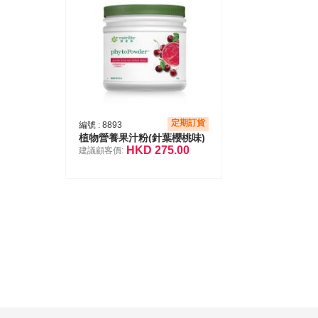
定期訂貨
編號 :
8893
植物營養果汁粉(針葉櫻桃味)
HKD
275.00
建議顧客價: