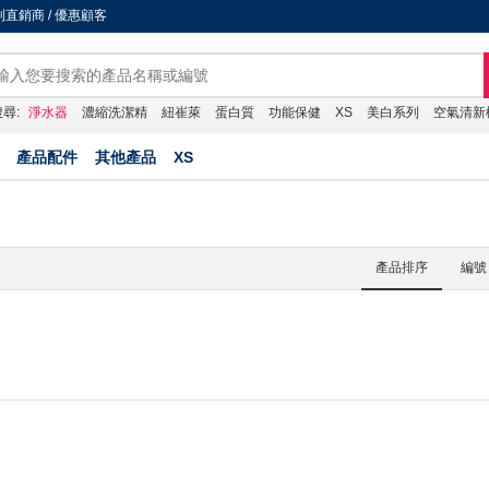
直銷商 / 優惠顧客
尋:
淨水器
濃縮洗潔精
紐崔萊
蛋白質
功能保健
XS
美白系列
空氣清新
產品配件
其他產品
XS
產品排序
編號