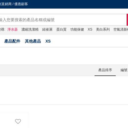
直銷商 / 優惠顧客
尋:
淨水器
濃縮洗潔精
紐崔萊
蛋白質
功能保健
XS
美白系列
空氣清新
產品配件
其他產品
XS
產品排序
編號