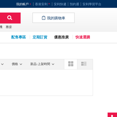
我的帳戶
香港安利
安利快遞
預約通
安利學習平台
我的購物車
機
雅姿
配售專區
定期訂貨
優惠推廣
快速選購
價格
新品-上架時間