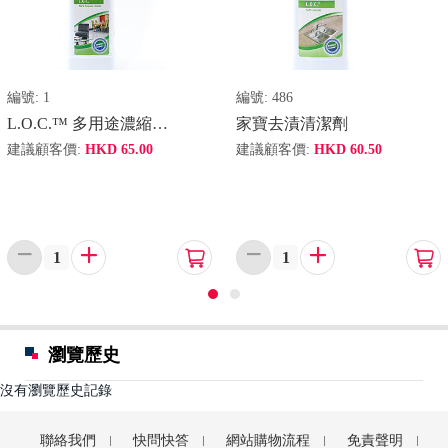
編號:
1
編號:
486
L.O.C.™ 多用途濃縮清潔劑
家寶去漬清潔劑
建議顧客價:
HKD
65.00
建議顧客價:
HKD
60.50






瀏覽歷史
沒有瀏覽歷史記錄
聯絡我們
快問快答
網站購物流程
免責聲明