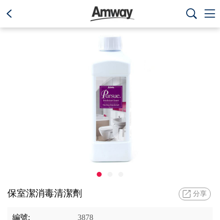
text.skipToContent
text.skipToNavigation



保室潔消毒清潔劑
分享
編號:
3878