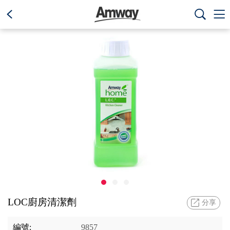
text.skipToContent
text.skipToNavigation



LOC廚房清潔劑
分享
編號:
9857