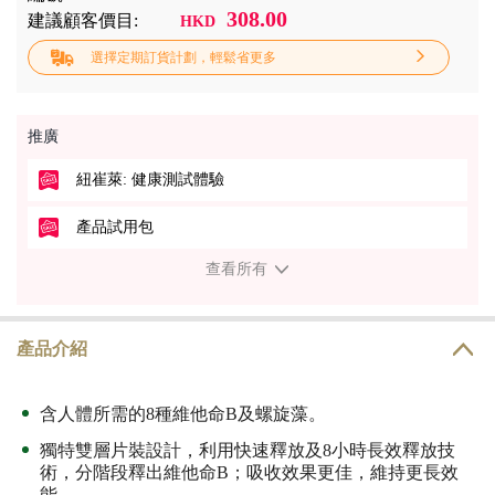
308.00
建議顧客價目:
HKD
選擇定期訂貨計劃，輕鬆省更多
推廣
紐崔萊: 健康測試體驗
產品試用包
查看所有
產品介紹
含人體所需的8種維他命B及螺旋藻。
獨特雙層片裝設計，利用快速釋放及8小時長效釋放技
術，分階段釋出維他命B；吸收效果更佳，維持更長效
能。