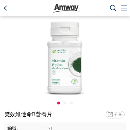
text.skipToContent
text.skipToNavigation



雙效維他命B營養片
分享
編號:
171