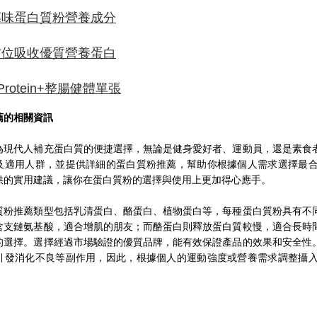
莓味蛋白質粉營養成分
方位吸收優質營養蛋白
tProtein+整腸健體單張
薦的相關資訊
為現代人補充蛋白質的便捷選擇，無論是健身愛好者、運動員，還是素食
及適用人群，並提供詳細的蛋白質粉推薦，幫助你根據個人需求選擇最
供的實用建議，讓你在蛋白質粉的選擇與使用上更加得心應手。
質粉推薦類型包括乳清蛋白、酪蛋白、植物蛋白等，每種蛋白質粉具有不
含支鏈氨基酸，適合增肌的朋友；而酪蛋白則釋放蛋白質較慢，適合長時
的選擇。選擇經過市場驗證的優質品牌，能有效保證產品的效果和安全性
引發消化不良等副作用，因此，根據個人的運動強度或營養需求調整攝