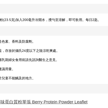
粉(23.5克)加入200毫升冷開水，攪勻至溶解，即可飲用。每日2匙。
造色素、香料及防腐劑。
蓋，存放於攝氏24度以下之陰涼乾爽處。
哺乳期婦女食用前請先諮詢醫生之意見。
建議用量。
於兒童不能觸及的地方。
蛋白質粉單張 Berry Protein Powder Leaflet