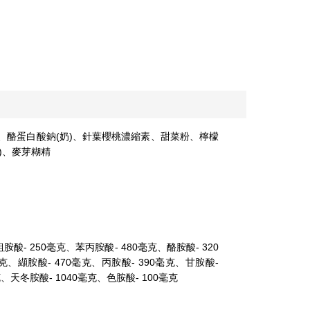
)、酪蛋白酸鈉(奶)、針葉櫻桃濃縮素、甜菜粉、檸檬
)、麥芽糊精
胺酸- 250毫克、苯丙胺酸- 480毫克、酪胺酸- 320
、纈胺酸- 470毫克、丙胺酸- 390毫克、甘胺酸-
克、天冬胺酸- 1040毫克、色胺酸- 100毫克