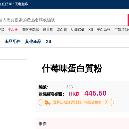
直銷商 / 優惠顧客
尋:
淨水器
濃縮洗潔精
紐崔萊
蛋白質
功能保健
XS
美白系列
空氣清新
產品配件
其他產品
XS
什莓味蛋白質粉
編號:
325
445.50
HKD
建議顧客價目:
選擇定期訂貨計劃，輕鬆省更多
推廣