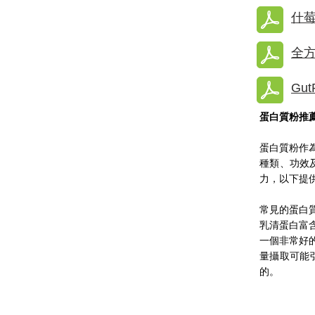
什
全
Gu
蛋白質粉推
蛋白質粉作
種類、功效
力，以下提
常見的蛋白
乳清蛋白富
一個非常好
量攝取可能
的。