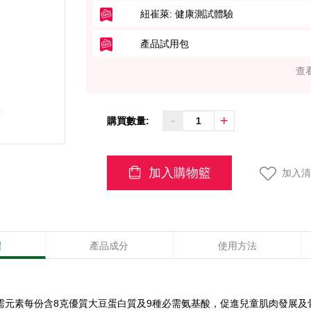
紐崔萊: 健康測試體驗
產品試用包
查
-
+
購買數量:
加入購物籃
加入清
紹
產品成分
使用方法
需元素每份含8克優質大豆蛋白質及9種必需氨基酸，促進兒童肌肉發展及