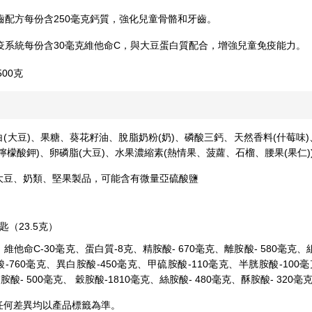
齒配方每份含250毫克鈣質，強化兒童骨骼和牙齒。
疫系統每份含30毫克維他命C，與大豆蛋白質配合，增強兒童免疫能力。
00克
(大豆)、果糖、葵花籽油、脫脂奶粉(奶)、磷酸三鈣、天然香料(什莓味
檸檬酸鉀)、卵磷脂(大豆)、水果濃縮素(熱情果、菠蘿、石榴、腰果(果仁)
大豆、奶類、堅果製品，可能含有微量亞硫酸鹽
匙（23.5克）
、維他命C-30毫克、蛋白質-8克、精胺酸- 670毫克、離胺酸- 580毫克、組
-760毫克、異白胺酸-450毫克、甲硫胺酸-110毫克、半胱胺酸-100毫克
胺酸- 500毫克、 穀胺酸-1810毫克、絲胺酸- 480毫克、酥胺酸- 320毫
任何差異均以產品標籤為準。