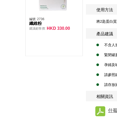
使用方法
編號:
2736
將2匙蛋白質
纖維粉
HKD
330.00
建議顧客價:
產品建議
不含人
緊閉罐
孕婦及
請參照
請存放
相關資訊
什莓味