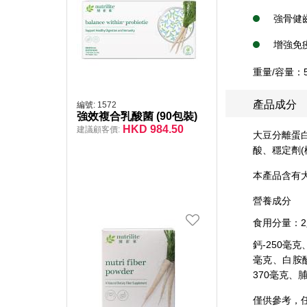
強骨健
增強免
重量/容量：5
產品成分
編號:
1572
強效複合乳酸菌 (90包裝)
HKD
984.50
建議顧客價:
大豆分離蛋白
酸、穩定劑(
本產品含有
營養成分
食用分量：2
鈣-250毫克
毫克、白胺酸
370毫克、脯
僅供參考，