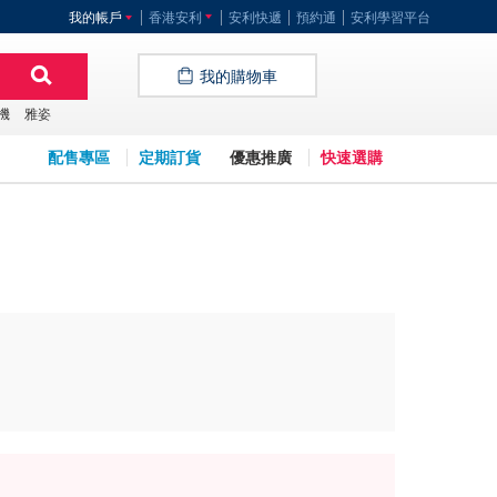
我的帳戶
香港安利
安利快遞
預約通
安利學習平台
我的購物車
機
雅姿
配售專區
定期訂貨
優惠推廣
快速選購