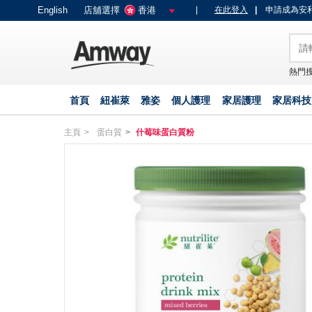
text.skipToContent
text.skipToNavigation
English
店舖選擇
香港
|
在此登入
|
申請成為安利
熱門搜
首頁
紐崔萊
雅姿
個人護理
家居護理
家居科技
主頁
蛋白質
什莓味蛋白質粉