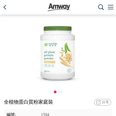
text.skipToContent
text.skipToNavigation



全植物蛋白質粉家庭裝
分享
編號:
1594