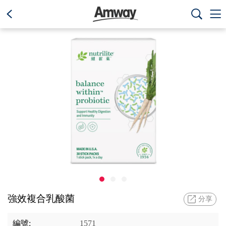
text.skipToContent
text.skipToNavigation



強效複合乳酸菌
分享
編號:
1571