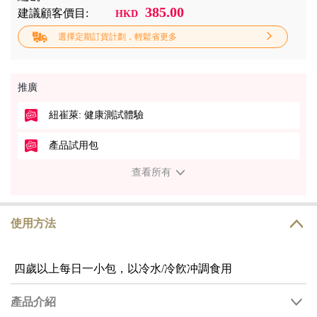
385.00
建議顧客價目:
HKD
選擇定期訂貨計劃，輕鬆省更多
推廣
紐崔萊: 健康測試體驗
產品試用包
查看所有
使用方法
四歲以上每日一小包，以冷水/冷飮冲調食用
產品介紹