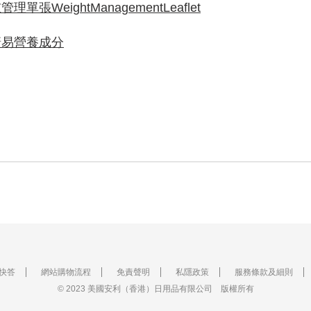
理單張WeightManagementLeaflet
醣易營養成分
快答
網站購物流程
免責聲明
私隱政策
服務條款及細則
© 2023 美國安利（香港）日用品有限公司 版權所有