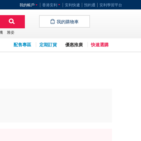
我的帳戶
香港安利
安利快遞
預約通
安利學習平台
我的購物車
機
雅姿
配售專區
定期訂貨
優惠推廣
快速選購