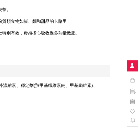
夾擊。
粉質類食物如飯、麵和甜品的卡路里！
士特別有效，毋須擔心吸收過多熱量致肥。
歐芹濃縮素、穩定劑(羧甲基纖維素鈉、甲基纖維素)、