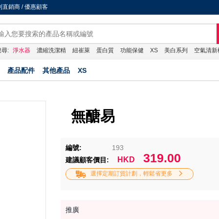
直銷商 / 優惠顧客
尋:
淨水器
濃縮洗潔精
紐崔萊
蛋白質
功能保健
XS
美白系列
空氣清新
產品配件
其他產品
XS
無醣易
編號:
193
319.00
HKD
建議顧客價目:
選擇定期訂貨計劃，輕鬆省更多
推廣