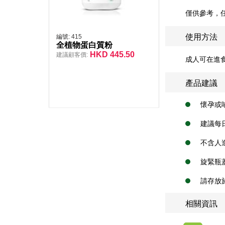
僅供參考，
使用方法
編號:
415
全植物蛋白質粉
HKD
445.50
建議顧客價:
成人可在進
產品建議
懷孕或
建議每
不含人
旋緊瓶
請存放
相關資訊