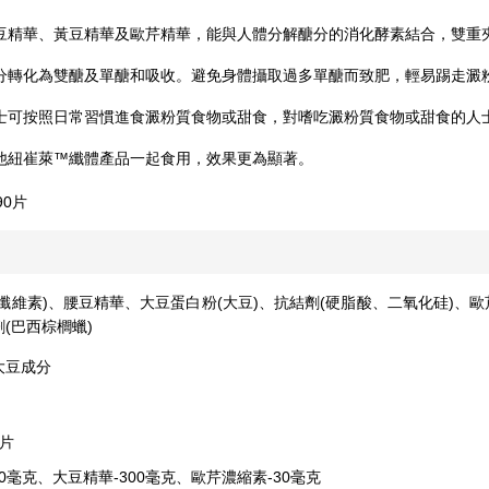
豆精華、黃豆精華及歐芹精華，能與人體分解醣分的消化酵素結合，雙重
分轉化為雙醣及單醣和吸收。避免身體攝取過多單醣而致肥，輕易踢走澱
士可按照日常習慣進食澱粉質食物或甜食，對嗜吃澱粉質食物或甜食的人
他紐崔萊™纖體產品一起食用，效果更為顯著。
90片
纖維素)、腰豆精華、大豆蛋白粉(大豆)、抗結劑(硬脂酸、二氧化硅)、
(巴西棕櫚蠟)
大豆成分
片
00毫克、大豆精華-300毫克、歐芹濃縮素-30毫克