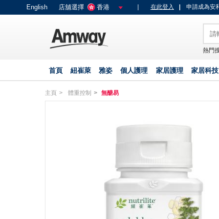
text.skipToContent
text.skipToNavigation
English
店舖選擇
香港
|
在此登入
|
申請成為安利
熱門搜
首頁
紐崔萊
雅姿
個人護理
家居護理
家居科技
主頁
體重控制
無醣易