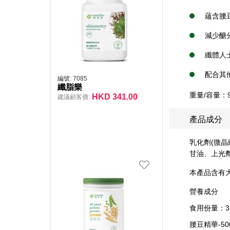
蘊含腰
減少醣
纖體人
配合其
編號:
7085
纖脂樂
重量/容量：
HKD
341.00
建議顧客價:
產品成分
乳化劑(微晶
甘油、上光劑
本產品含有
營養成分
食用份量：3
腰豆精華-5