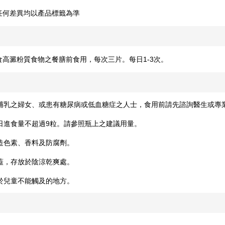
任何差異均以產品標籤為準
食高澱粉質食物之餐膳前食用，每次三片。每日1-3次。
哺乳之婦女、或患有糖尿病或低血糖症之人士，食用前請先諮詢醫生或專
日進食量不超過9粒。請參照瓶上之建議用量。
造色素、香料及防腐劑。
蓋，存放於陰涼乾爽處。
於兒童不能觸及的地方。