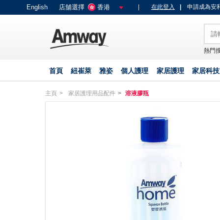
text.skipToContent
text.skipToNavigation
English
店舖選擇
香港
|
在此登入
|
申請成為安利
熱門搜
首頁
紐崔萊
雅姿
個人護理
家居護理
家居科技
主頁
家居護理用品配件
溶液膠瓶