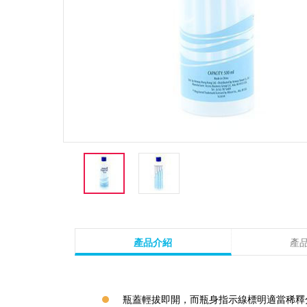
產品介紹
產
瓶蓋輕拔即開，而瓶身指示線標明適當稀釋