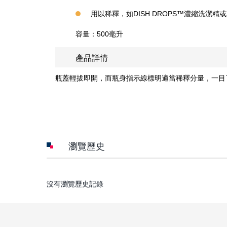
用以稀釋，如DISH DROPS™濃縮洗潔
容量：500毫升
產品詳情
瓶蓋輕拔即開，而瓶身指示線標明適當稀釋分量，一目了然
瀏覽歷史
沒有瀏覽歷史記錄