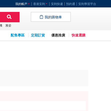
我的帳戶
香港安利
安利快遞
預約通
安利學習平台
我的購物車
機
雅姿
配售專區
定期訂貨
優惠推廣
快速選購