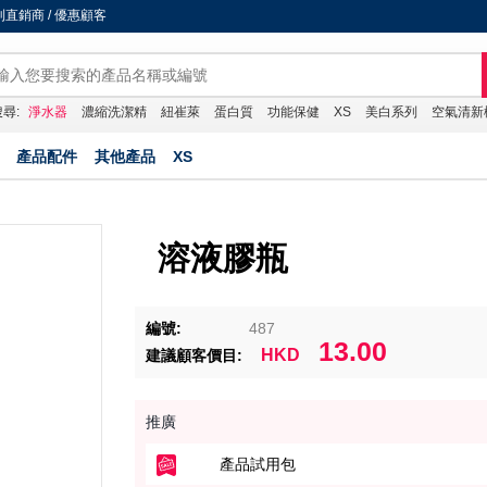
直銷商 / 優惠顧客
尋:
淨水器
濃縮洗潔精
紐崔萊
蛋白質
功能保健
XS
美白系列
空氣清新
產品配件
其他產品
XS
溶液膠瓶
編號:
487
13.00
HKD
建議顧客價目:
推廣
產品試用包