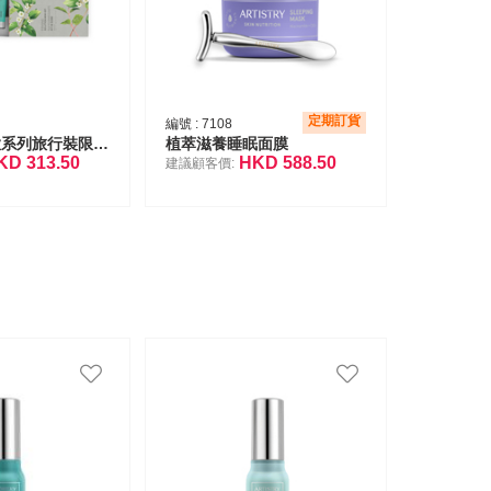
定期訂貨
編號 :
7108
植萃滋養緊緻系列旅行裝限量版
植萃滋養睡眠面膜
KD
313.50
HKD
588.50
建議顧客價: