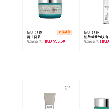
定期訂貨
編號 :
3785
編號 :
3780
再生面霜
植萃滋養卸妝油
HKD
555.50
HK
建議顧客價:
建議顧客價: