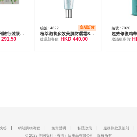
定期訂貨
編號 :
4822
編號 :
7020
植萃滋養再生系列旅行裝限量版
植萃滋養多效美肌防曬霜SPF50+ PA++++
超效修復精
D
291.50
HKD
440.00
H
建議顧客價:
建議顧客價:
快答
網站購物流程
免責聲明
私隱政策
服務條款及細則
© 2023 美國安利（香港）日用品有限公司 版權所有