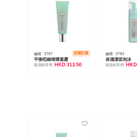
定期訂貨
編號 :
3797
編號 :
3793
平衡啞緻啫喱凝露
保濕潔面泡沫
HKD
313.50
HK
建議顧客價:
建議顧客價: