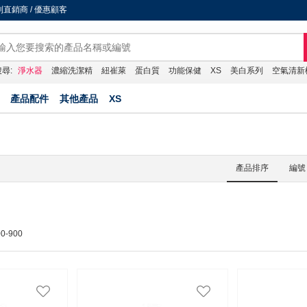
直銷商 / 優惠顧客
尋:
淨水器
濃縮洗潔精
紐崔萊
蛋白質
功能保健
XS
美白系列
空氣清新
產品配件
其他產品
XS
產品排序
編號
0-900