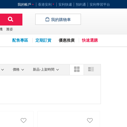
我的帳戶
香港安利
安利快遞
預約通
安利學習平台
我的購物車
機
雅姿
配售專區
定期訂貨
優惠推廣
快速選購
價格
新品-上架時間