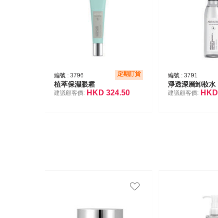
定期訂貨
編號 :
3796
編號 :
3791
植萃保濕眼霜
淨透深層卸妝水
HKD
324.50
HK
建議顧客價:
建議顧客價: