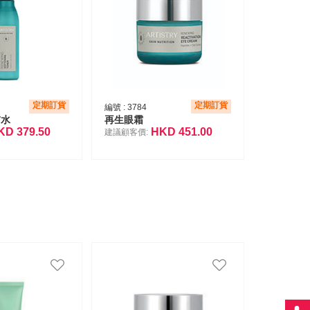
定期訂貨
定期訂貨
編號 :
3784
膚水
再生眼霜
KD
379.50
HKD
451.00
建議顧客價: