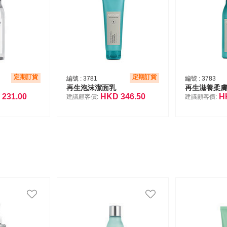
定期訂貨
定期訂貨
編號 :
3781
編號 :
3783
再生泡沫潔面乳
再生滋養柔
D
231.00
HKD
346.50
H
建議顧客價:
建議顧客價: