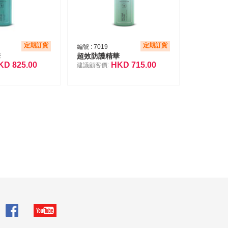
定期訂貨
定期訂貨
編號 :
7019
華
超效防護精華
KD
825.00
HKD
715.00
建議顧客價: