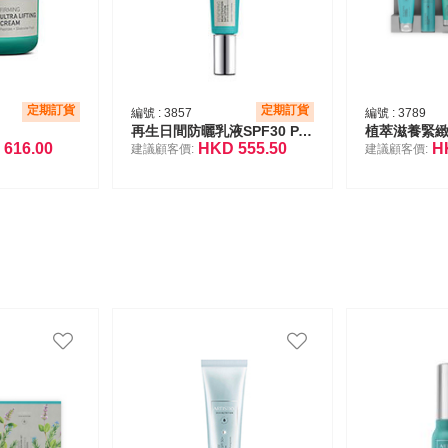
定期訂貨
定期訂貨
編號 :
3857
編號 :
3789
再生日間防曬乳液SPF30 PA++++
D
616.00
HKD
555.50
H
建議顧客價:
建議顧客價: