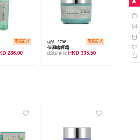
定期訂貨
定期訂貨
編號 :
3798
喱
保濕啫喱霜
KD
286.00
HKD
335.50
建議顧客價: