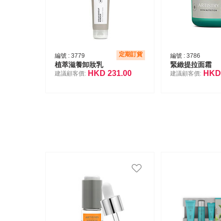
定期訂貨
編號 :
3779
編號 :
3786
植萃滋養卸妝乳
緊緻提拉面霜
HKD
231.00
HK
建議顧客價:
建議顧客價: