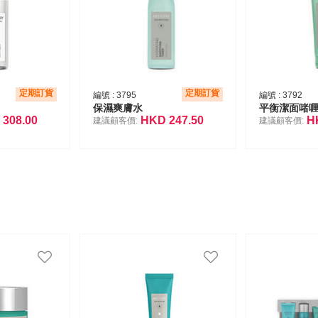
定期訂貨
定期訂貨
編號 :
3795
編號 :
3792
保濕爽膚水
平衡潔面啫
D
308.00
HKD
247.50
H
建議顧客價:
建議顧客價: