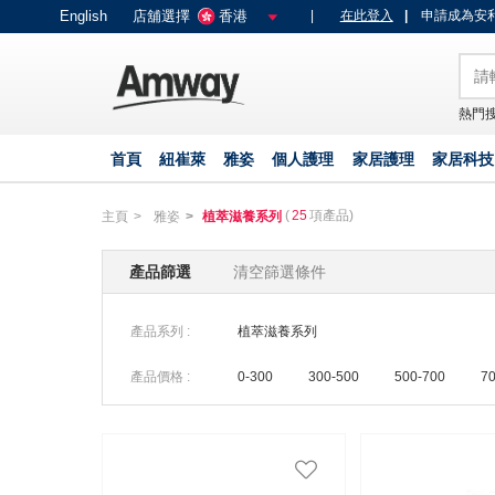
text.skipToContent
text.skipToNavigation
English
店舖選擇
香港
|
在此登入
|
申請成為安利
熱門搜
首頁
紐崔萊
雅姿
個人護理
家居護理
家居科技
(
25
項產品)
主頁
雅姿
植萃滋養系列
產品篩選
清空篩選條件
產品系列 :
植萃滋養系列
產品價格 :
0-300
300-500
500-700
70