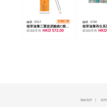
定期訂貨
編號 :
5517
編號 :
3790
植萃滋養三重玻尿酸維C精華液
HKD
572.00
HK
建議顧客價:
建議顧客價:
聯絡我們
快問