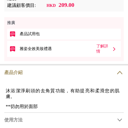
209.00
建議顧客價目:
HKD
推廣
產品試用包
了解詳
雅姿全效美妝禮遇
情
產品介紹
沐浴潔淨刷頭的去角質功能，有助提亮和柔滑您的肌
膚。
**切勿用於面部
使用方法