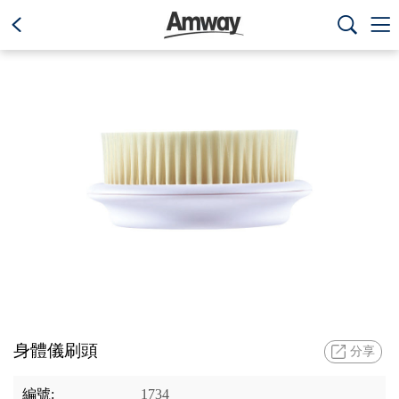
text.skipToContent
text.skipToNavigation



身體儀刷頭
分享
編號:
1734