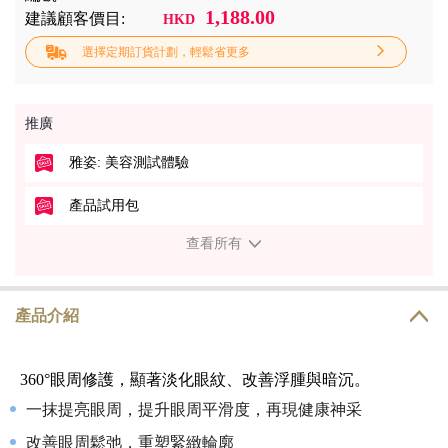
1,188.00
建議顧客價目:
HKD
選擇定期訂貨計劃，輕鬆省更多
推廣
雅姿: 美容測試體驗
產品試用包
查看所有
產品介紹
360°眼周修護，顯著淡化眼紋、改善浮腫與暗沉。
一抹提亮眼周，提升眼周平滑度，再現健康神采
改善眼周鬆弛，重塑緊緻輪廓