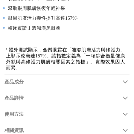
幫助眼周肌膚恢復年輕神采
眼周肌膚活力彈性提升高達157%¹
臨床實證 1 週減淡黑眼圈
¹ 體外測試顯示，金鑽眼霜在「雅姿肌膚活力與修護力」
上顯示改善達157%。該指數定義為「一項綜合衡量健康
外觀與高修護力肌膚相關因素之指標」。實際效果因人
而異。
產品成分
產品詳情
使用方法
相關資訊