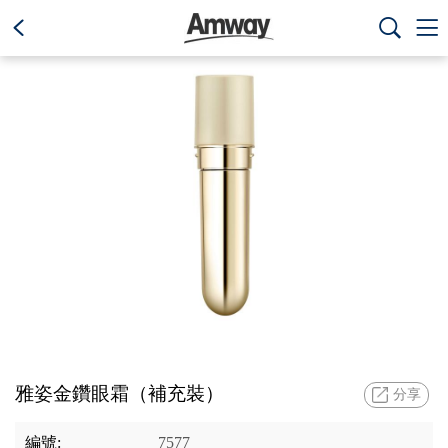
text.skipToContent
text.skipToNavigation



雅姿金鑽眼霜（補充裝）
分享
編號:
7577