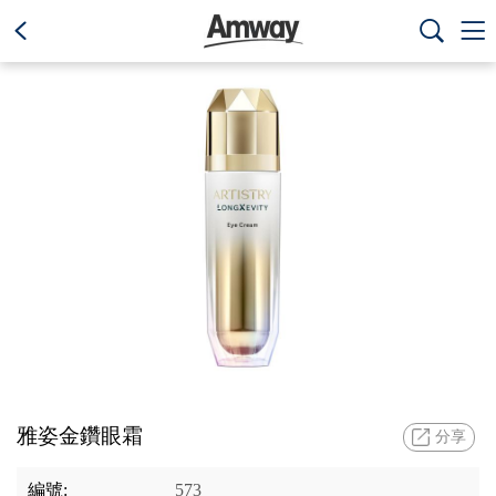
text.skipToContent
text.skipToNavigation



雅姿金鑽眼霜
分享
編號:
573