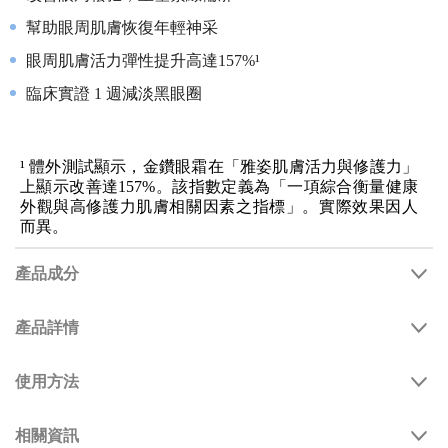
幫助眼周肌膚恢復年輕神采
眼周肌膚活力彈性提升高達157%¹
臨床實證 1 週減淡黑眼圈
¹ 體外測試顯示，金鑽眼霜在「雅姿肌膚活力與修護力」
上顯示改善達157%。該指數定義為「一項綜合衡量健康
外觀與高修護力肌膚相關因素之指標」。實際效果因人
而異。
產品成分
產品詳情
使用方法
相關資訊