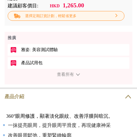
1,265.00
建議顧客價目:
HKD
選擇定期訂貨計劃，輕鬆省更多
推廣
雅姿: 美容測試體驗
產品試用包
查看所有
產品介紹
360°眼周修護，顯著淡化眼紋、改善浮腫與暗沉。
一抹提亮眼周，提升眼周平滑度，再現健康神采
改善眼周鬆弛，重塑緊緻輪廓