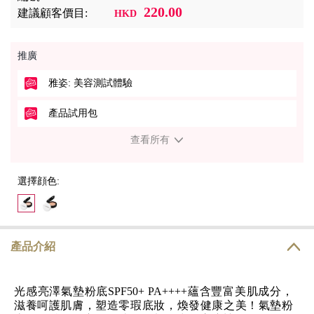
220.00
建議顧客價目:
HKD
推廣
雅姿: 美容測試體驗
產品試用包
查看所有
選擇顔色:
產品介紹
光感亮澤氣墊粉底SPF50+ PA++++蘊含豐富美肌成分，
滋養呵護肌膚，塑造零瑕底妝，煥發健康之美！氣墊粉