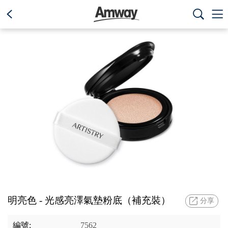
text.skipToContent
text.skipToNavigation



明亮色 - 光感亮澤氣墊粉底（補充裝）
分享
編號:
7562