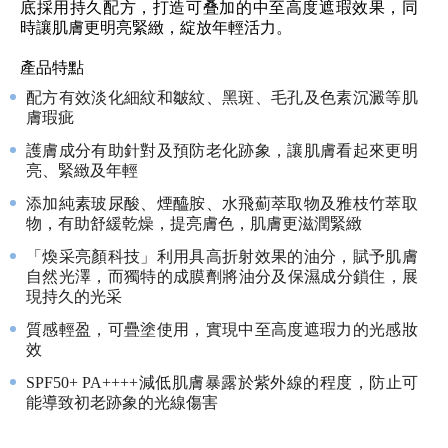
底採用持久配方，打造可叠加的中至高度遮瑕效果，同
時讓肌膚更明亮緊緻，綻放年輕活力。
產品特點
配方有效淡化細紋和皺紋、黑斑、毛孔及色素沉澱等肌
膚瑕疵
護膚成分有助針對及預防老化跡象，讓肌膚看起來更明
亮、緊緻及年輕
添加純素玻尿酸、煙醯胺、水飛薊萃取物及雅枝竹萃取
物，有助舒緩乾燥，提亮膚色，肌膚更滋潤緊緻
「煥采亮顏科技」利用具高折射效果的油分，賦予肌膚
自然光澤，而獨特的成膜劑將油分及保濕成分鎖住，展
現持久的光采
質感輕盈，可疊塗使用，實現中至高度遮瑕力的光感妝
效
SPF50+ PA++++減低肌膚暴露於紫外線的程度，防止可
能導致初老跡象的光線傷害