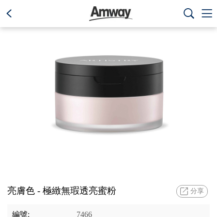
text.skipToContent
text.skipToNavigation



亮膚色 - 極緻無瑕透亮蜜粉
分享
編號:
7466