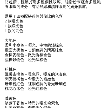
防起褶，輕鬆打造多種個性妝容。絲滑粉末蘊含多種滋
養眼瞼的成分，有助舒緩和鎮靜眼周的嬌嫩肌膚。
選用了四種配搭得無與倫比的色彩
2 款啞光色
1 款緞光色
1 款閃亮色
大地色
柔和小麥色 – 啞光、中性的淺棕色
緞面大麥色 – 古銅色調的閃亮棕色
金棕麥穗色 – 微光香檳金色
焦糖穀物色 – 啞光深棕色
粉桃色
溫暖杏桃色 – 暖色調、啞光的米杏色
閃亮桃橘色 – 帶緞光的粉嫩色
珊瑚粉紅色 – 紅銅色調的微光珊瑚色
桃花心木色 – 啞光紅棕色
莓紫色
淡紫丁香色 – 時尚的啞光粉紫色
甜美桑葚色 – 帶緞光的紫色