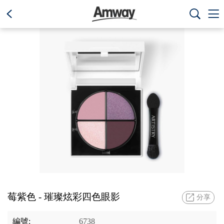
text.skipToContent
text.skipToNavigation



莓紫色 - 璀璨炫彩四色眼影
分享
編號:
6738