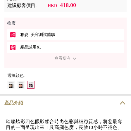
418.00
建議顧客價目:
HKD
推廣
雅姿: 美容測試體驗
產品試用包
查看所有
選擇顔色:
產品介紹
璀璨炫彩四色眼影糅合時尚色彩與細緻質感，將您最奪
目的一面呈現出來！具高顯色度，長效10小時不褪色、