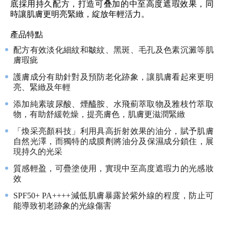
底採用持久配方，打造可叠加的中至高度遮瑕效果，同
時讓肌膚更明亮緊緻，綻放年輕活力。
產品特點
配方有效淡化細紋和皺紋、黑斑、毛孔及色素沉澱等肌
膚瑕疵
護膚成分有助針對及預防老化跡象，讓肌膚看起來更明
亮、緊緻及年輕
添加純素玻尿酸、煙醯胺、水飛薊萃取物及雅枝竹萃取
物，有助舒緩乾燥，提亮膚色，肌膚更滋潤緊緻
「煥采亮顏科技」利用具高折射效果的油分，賦予肌膚
自然光澤，而獨特的成膜劑將油分及保濕成分鎖住，展
現持久的光采
質感輕盈，可疊塗使用，實現中至高度遮瑕力的光感妝
效
SPF50+ PA++++減低肌膚暴露於紫外線的程度，防止可
能導致初老跡象的光線傷害