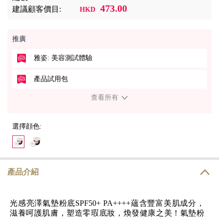
473.00
建議顧客價目:
HKD
推廣
雅姿: 美容測試體驗
產品試用包
查看所有
選擇顔色:
產品介紹
光感亮澤氣墊粉底SPF50+ PA++++蘊含豐富美肌成分，
滋養呵護肌膚，塑造零瑕底妝，煥發健康之美！氣墊粉