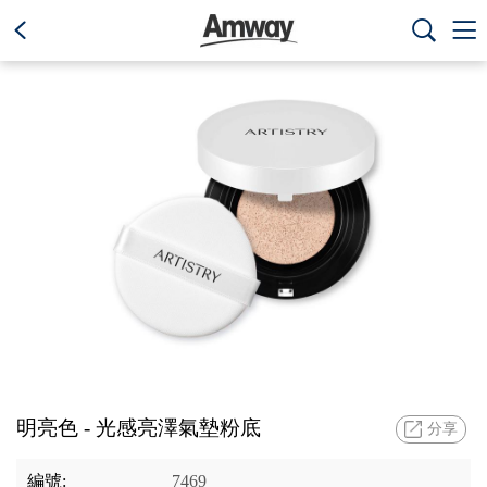
text.skipToContent
text.skipToNavigation



明亮色 - 光感亮澤氣墊粉底
分享
編號:
7469