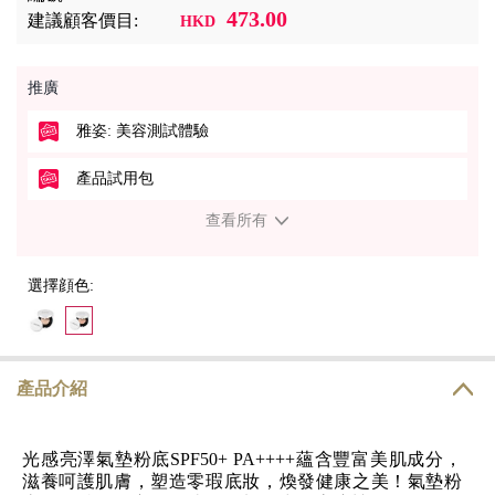
473.00
建議顧客價目:
HKD
推廣
雅姿: 美容測試體驗
產品試用包
查看所有
選擇顔色:
產品介紹
光感亮澤氣墊粉底SPF50+ PA++++蘊含豐富美肌成分，
滋養呵護肌膚，塑造零瑕底妝，煥發健康之美！氣墊粉