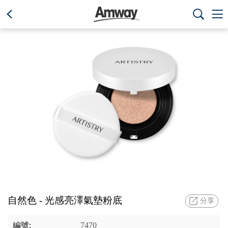
text.skipToContent
text.skipToNavigation



自然色 - 光感亮澤氣墊粉底
分享
編號:
7470