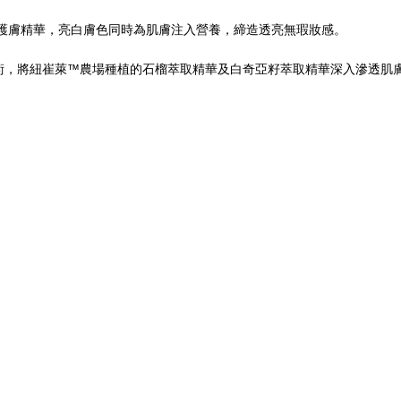
含植萃護膚精華，亮白膚色同時為肌膚注入營養，締造透亮無瑕妝感。
氧微脂囊技術，將紐崔萊™農場種植的石榴萃取精華及白奇亞籽萃取精華深入滲透