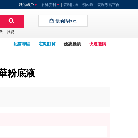
我的帳戶
香港安利
安利快遞
預約通
安利學習平台
我的購物車
機
雅姿
配售專區
定期訂貨
優惠推廣
快速選購
精華粉底液