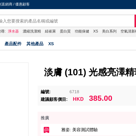
直銷商 / 優惠顧客
尋:
淨水器
濃縮洗潔精
紐崔萊
蛋白質
功能保健
XS
美白系列
空氣清新
產品配件
其他產品
XS
淡膚 (101) 光感亮澤
編號:
6718
385.00
HKD
建議顧客價目:
推廣
雅姿: 美容測試體驗