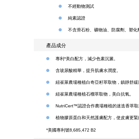
不經動物測試
純素認證
不含滑石粉、礦物油、防腐劑、塑化
產品成分
專利*美白配方，減少色素沉澱。
含玻尿酸精華，提升肌膚水潤度。
紐崔萊農場種植白奇亞籽萃取物，鎮靜舒緩
紐崔萊農場種植石榴萃取物，美白抗氧。
NutriCert™認證合作農場種植的迷迭香
植物膠原蛋白和天然護膚配方，使皮膚更緊
*美國專利號8,685,472 B2