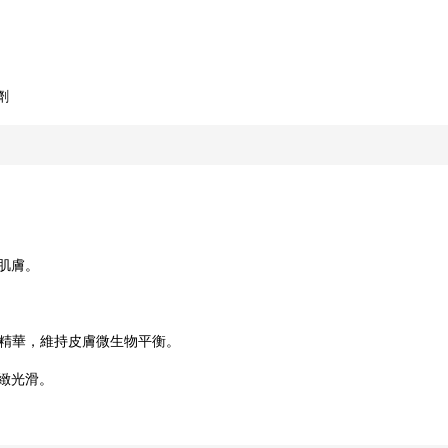
劑
肌膚。
萃取精華，維持皮膚微生物平衡。
緻光滑。