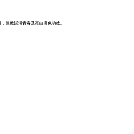
肌膚，達致賦活青春及亮白膚色功效。