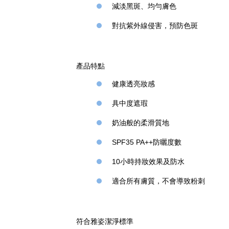
減淡黑斑、均勻膚色
對抗紫外線侵害，預防色斑
產品特點
健康透亮妝感
具中度遮瑕
奶油般的柔滑質地
SPF35 PA++防曬度數
10小時持妝效果及防水
適合所有膚質，不會導致粉刺
符合雅姿潔淨標準