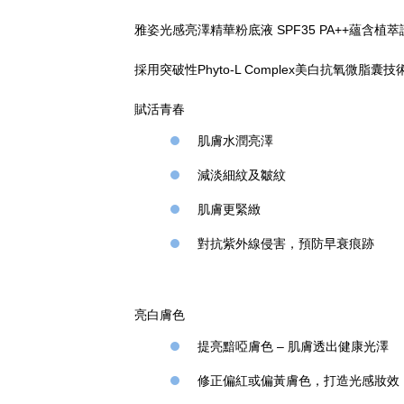
雅姿光感亮澤精華粉底液 SPF35 PA++蘊
採用突破性Phyto-L Complex美白抗
賦活青春
肌膚水潤亮澤
減淡細紋及皺紋
肌膚更緊緻
對抗紫外線侵害，預防早衰痕跡
亮白膚色
提亮黯啞膚色 – 肌膚透出健康光澤
修正偏紅或偏黃膚色，打造光感妝效