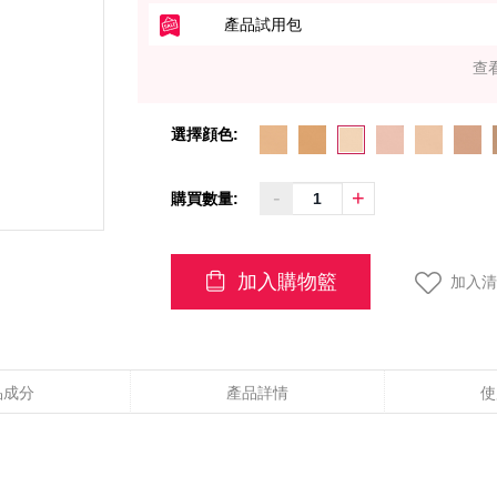
產品試用包
查
選擇顔色:
-
+
購買數量:
加入購物籃
加入清
品成分
產品詳情
使