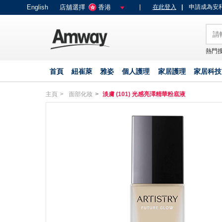
text.skipToContent
text.skipToNavigation
English
店舖選擇
香港
|
在此登入
|
申請成為安利
熱門搜
首頁
紐崔萊
雅姿
個人護理
家居護理
家居科技
主頁
面部化妝
淡膚 (101) 光感亮澤精華粉底液