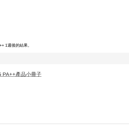
++ 1週後的結果。
 PA++產品小冊子