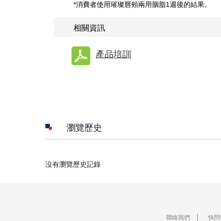
*消費者使用璀璨唇頰兩用胭脂1週後的結果。
相關資訊
產品培訓
瀏覽歷史
沒有瀏覽歷史記錄
聯絡我們
快問