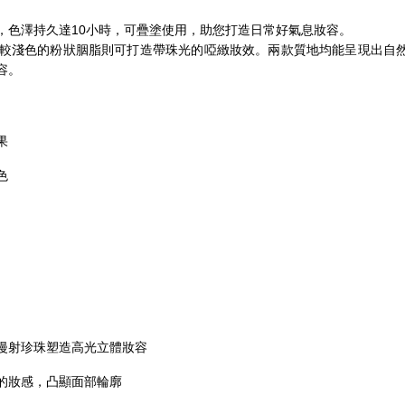
，色澤持久達10小時，可疊塗使用，助您打造日常好氣息妝容。
較淺色的粉狀胭脂則可打造帶珠光的啞緻妝效。兩款質地均能呈現出自
容。
果
色
漫射珍珠塑造高光立體妝容
的妝感，凸顯面部輪廓