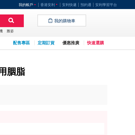
我的帳戶
香港安利
安利快遞
預約通
安利學習平台
我的購物車
機
雅姿
配售專區
定期訂貨
優惠推廣
快速選購
兩用胭脂