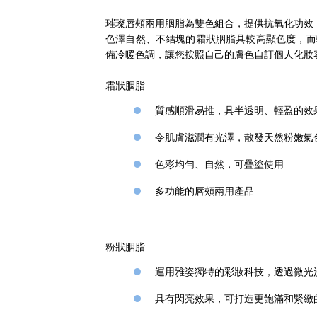
璀璨唇頰兩用胭脂為雙色組合，提供抗氧化功效
色澤自然、不結塊的霜狀胭脂具較高顯色度，而
備冷暖色調，讓您按照自己的膚色自訂個人化妝
霜狀胭脂
質感順滑易推，具半透明、輕盈的效
令肌膚滋潤有光澤，散發天然粉嫩氣
色彩均勻、自然，可疊塗使用
多功能的唇頰兩用產品
粉狀胭脂
運用雅姿獨特的彩妝科技，透過微光
具有閃亮效果，可打造更飽滿和緊緻