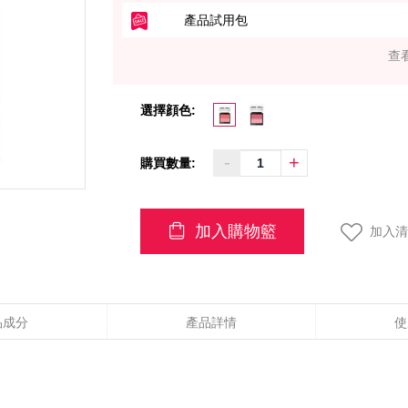
產品試用包
查
選擇顔色:
-
+
購買數量:
加入購物籃
加入清
品成分
產品詳情
使