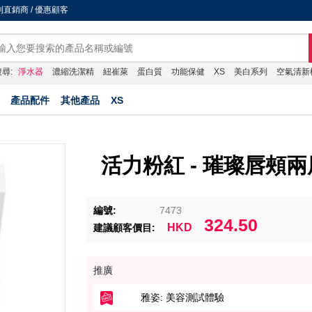
直銷商 / 優惠顧客
尋:
淨水器
濃縮洗潔精
紐崔萊
蛋白質
功能保健
XS
美白系列
空氣清新
產品配件
其他產品
XS
活力粉紅 - 璀璨唇頰
編號:
7473
324.50
HKD
建議顧客價目:
推廣
雅姿: 美容測試體驗