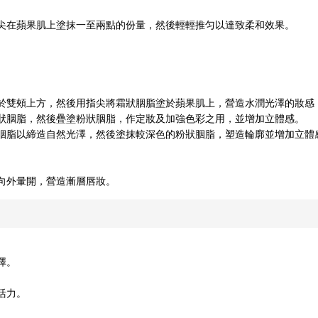
尖在蘋果肌上塗抹一至兩點的份量，然後輕輕推匀以達致柔和效果。
於雙頰上方，然後用指尖將霜狀胭脂塗於蘋果肌上，營造水潤光澤的妝感
狀胭脂，然後疊塗粉狀胭脂，作定妝及加強色彩之用，並增加立體感。
胭脂以締造自然光澤，然後塗抹較深色的粉狀胭脂，塑造輪廓並增加立體
向外暈開，營造漸層唇妝。
澤。
活力。