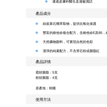
通過皮膚科醫生及過敏測試
產品成分
紐崔萊石榴萃取物，提供抗氧化保護
豐富的維他命複合配方，含維他命E及B5
天然礦物顏料，可實現自然的色彩
潔淨的純素配方，不含滑石粉或胭脂紅
產品詳情
霜狀胭脂：5克
粉狀胭脂：4克
原產地：韓國
使用方法