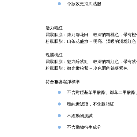
令妝效更持久貼服
活力粉紅
霜狀胭脂：康乃馨花田 – 較深的粉桃色，帶有橙
粉狀胭脂：山茶花盛放 – 明亮、溫暖的淺粉紅色
瑰麗桃紅
霜狀胭脂：魅力醉紫紅 – 較深的粉紅色，帶有紫
粉狀胭脂：微光嫩粉紫 – 冷色調的錦葵紫色
符合雅姿潔淨標準
不含對羥基苯甲酸酯、鄰苯二甲酸酯、
獲純素認證，不含胭脂紅
不經動物測試
不含動物衍生成分