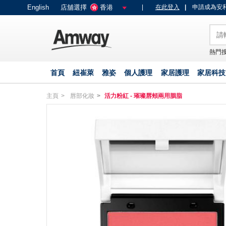
text.skipToContent
text.skipToNavigation
English
店舖選擇
香港
|
在此登入
|
申請成為安利
熱門搜
首頁
紐崔萊
雅姿
個人護理
家居護理
家居科技
主頁
唇部化妝
活力粉紅 - 璀璨唇頰兩用胭脂