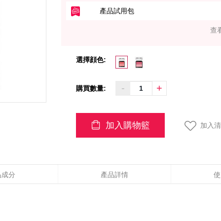
產品試用包
查
選擇顔色:
-
+
購買數量:
加入購物籃
加入清
品成分
產品詳情
使