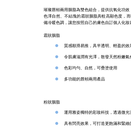
璀璨唇頰兩用胭脂為雙色組合，提供抗氧化功效
色澤自然、不結塊的霜狀胭脂具較高顯色度，而
備冷暖色調，讓您按照自己的膚色自訂個人化妝
霜狀胭脂
質感順滑易推，具半透明、輕盈的效
令肌膚滋潤有光澤，散發天然粉嫩氣
色彩均勻、自然，可疊塗使用
多功能的唇頰兩用產品
粉狀胭脂
運用雅姿獨特的彩妝科技，透過微光
具有閃亮效果，可打造更飽滿和緊緻