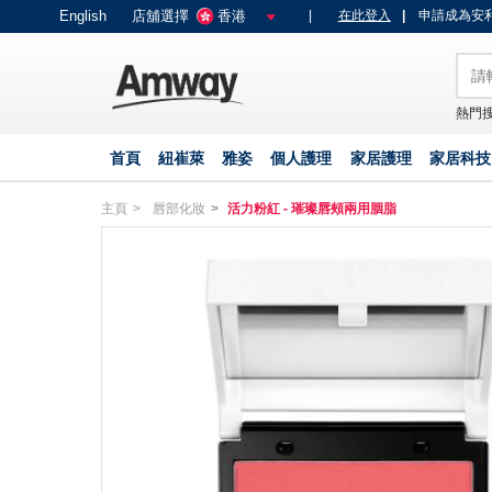
text.skipToContent
text.skipToNavigation
English
店舖選擇
香港
|
在此登入
|
申請成為安利
熱門搜
首頁
紐崔萊
雅姿
個人護理
家居護理
家居科技
主頁
唇部化妝
活力粉紅 - 璀璨唇頰兩用胭脂