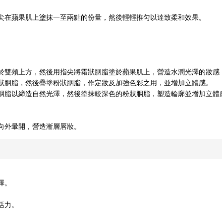
尖在蘋果肌上塗抹一至兩點的份量，然後輕輕推匀以達致柔和效果。
於雙頰上方，然後用指尖將霜狀胭脂塗於蘋果肌上，營造水潤光澤的妝感
狀胭脂，然後疊塗粉狀胭脂，作定妝及加強色彩之用，並增加立體感。
胭脂以締造自然光澤，然後塗抹較深色的粉狀胭脂，塑造輪廓並增加立體
向外暈開，營造漸層唇妝。
澤。
活力。