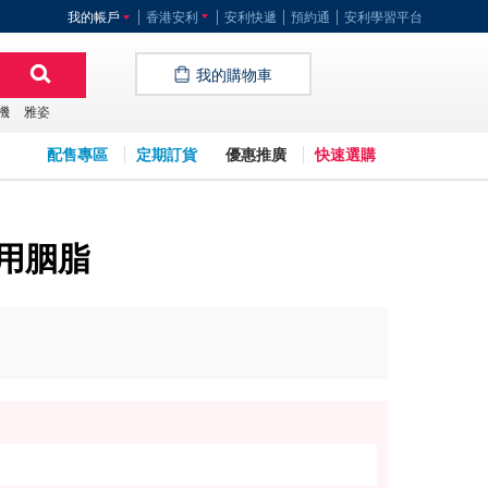
我的帳戶
香港安利
安利快遞
預約通
安利學習平台
我的購物車
機
雅姿
配售專區
定期訂貨
優惠推廣
快速選購
兩用胭脂