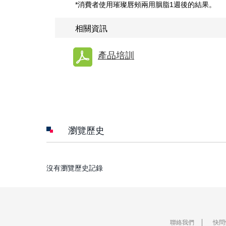
*消費者使用璀璨唇頰兩用胭脂1週後的結果。
相關資訊
產品培訓
瀏覽歷史
沒有瀏覽歷史記錄
聯絡我們
快問