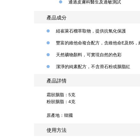
通過皮膚科醫生及過敏測試
產品成分
紐崔萊石榴萃取物，提供抗氧化保護
豐富的維他命複合配方，含維他命E及B5
天然礦物顏料，可實現自然的色彩
潔淨的純素配方，不含滑石粉或胭脂紅
產品詳情
霜狀胭脂：5克
粉狀胭脂：4克
原產地：韓國
使用方法