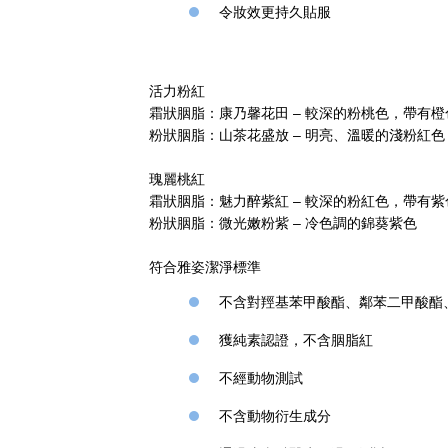
令妝效更持久貼服
活力粉紅
霜狀胭脂：康乃馨花田 – 較深的粉桃色，帶有橙
粉狀胭脂：山茶花盛放 – 明亮、溫暖的淺粉紅色
瑰麗桃紅
霜狀胭脂：魅力醉紫紅 – 較深的粉紅色，帶有紫
粉狀胭脂：微光嫩粉紫 – 冷色調的錦葵紫色
符合雅姿潔淨標準
不含對羥基苯甲酸酯、鄰苯二甲酸酯、
獲純素認證，不含胭脂紅
不經動物測試
不含動物衍生成分