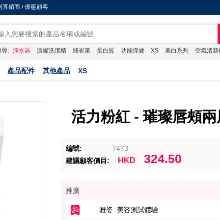
直銷商 / 優惠顧客
尋:
淨水器
濃縮洗潔精
紐崔萊
蛋白質
功能保健
XS
美白系列
空氣清新
產品配件
其他產品
XS
活力粉紅 - 璀璨唇頰
編號:
7473
324.50
HKD
建議顧客價目:
推廣
雅姿: 美容測試體驗