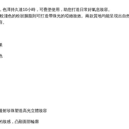
，色澤持久達10小時，可疊塗使用，助您打造日常好氣息妝容。
較淺色的粉狀胭脂則可打造帶珠光的啞緻妝效。兩款質地均能呈現出自
容。
果
色
漫射珍珠塑造高光立體妝容
的妝感，凸顯面部輪廓